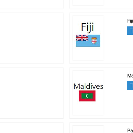
Fij
Ma
Pa