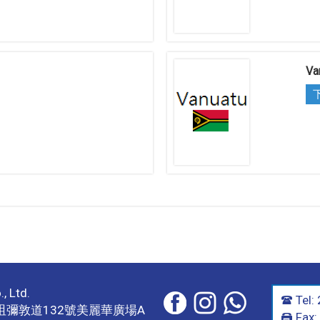
Va
, Ltd.
Tel:
彌敦道132號美麗華廣場A
Fax: