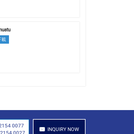
nuatu
下載
 2154 0077
INQUIRY NOW
 2154 0027