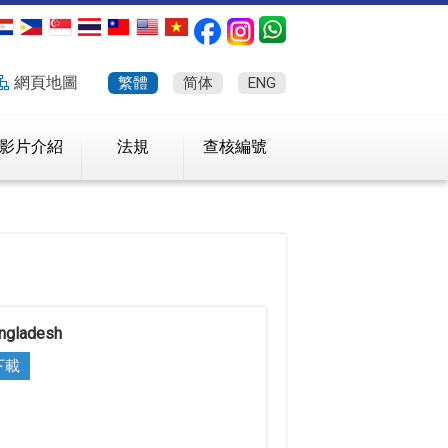
網頁地圖
繁體
简体
ENG
影片介紹
法規
查核編號
ngladesh
下載