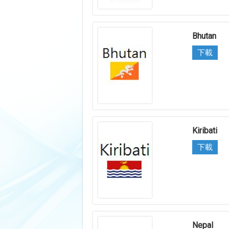
Bhutan
下載
Kiribati
下載
Nepal