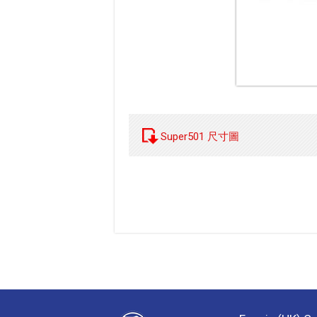
Super501 尺寸圖