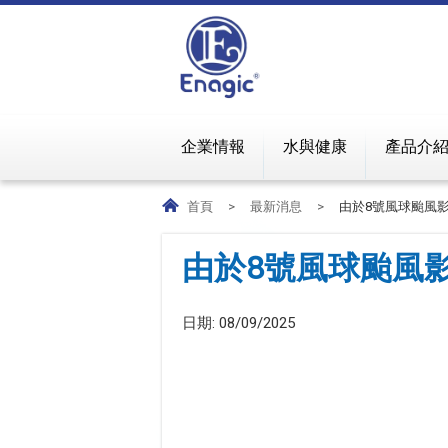
企業情報
水與健康
產品介
首頁
>
最新消息
>
由於8號風球颱風
由於8號風球颱風
日期:
08/09/2025