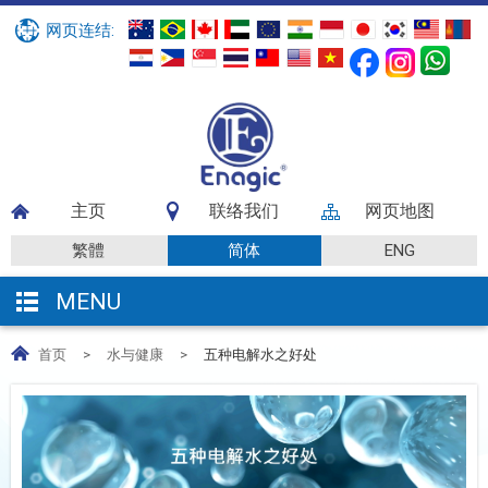
网页连结:
主页
联络我们
网页地图
繁體
简体
ENG
MENU
首页
>
水与健康
>
五种电解水之好处